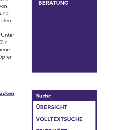
BERATUNG
von
 und
höfen
 Unter
Köln
bene
 Opfer
rucken
Suche
ÜBERSICHT
VOLLTEXTSUCHE