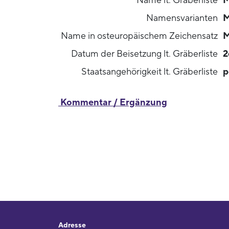
Name lt. Gräberliste
M
Namensvarianten
M
Name in osteuropäischem Zeichensatz
M
Datum der Beisetzung lt. Gräberliste
2
Staatsangehörigkeit lt. Gräberliste
p
Kommentar / Ergänzung
Adresse