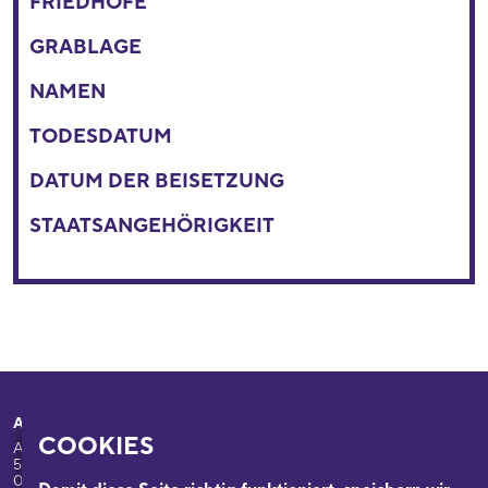
FRIEDHÖFE
GRABLAGE
NAMEN
TODESDATUM
DATUM DER BEISETZUNG
STAATSANGEHÖRIGKEIT
Adresse
Ihr Besuch
COOKIES
Appellhofplatz 23-25
Ausstellungen
50667 Köln
Programm
0221/221-26332