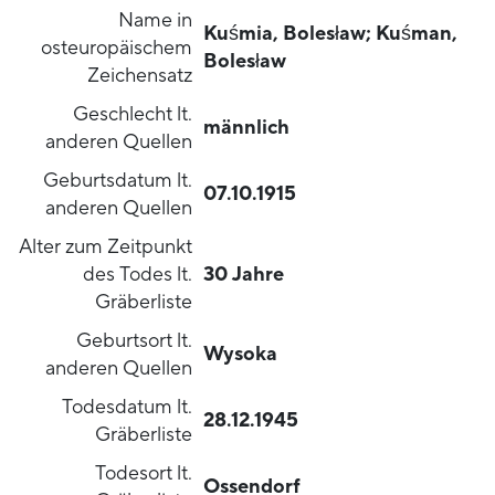
Name in
Kuśmia, Bolesław; Kuśman,
osteuropäischem
Bolesław
Zeichensatz
Geschlecht lt.
männlich
anderen Quellen
Geburtsdatum lt.
07.10.1915
anderen Quellen
Alter zum Zeitpunkt
des Todes lt.
30 Jahre
Gräberliste
Geburtsort lt.
Wysoka
anderen Quellen
Todesdatum lt.
28.12.1945
Gräberliste
Todesort lt.
Ossendorf