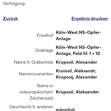
Verfolgung.
Zurück
Ergebnis drucken
Köln-West NS-Opfer-
Friedhof
Anlage
Köln-West NS-Opfer-
Grablage
Anlage, Feld III: 1 + 10
Name lt. Gräberliste
Kruposil, Alexander
Kruiosil, Aleksandr;
Namensvarianten
Kruposij, Alexander
Name in
osteuropäischem
Kruposil, Aleksander
Zeichensatz
Geschlecht lt. anderen
männlich