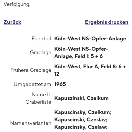
Verfolgung.
Zurück
Ergebnis drucken
Friedhof
Köln-West NS-Opfer-Anlage
Köln-West NS-Opfer-
Grablage
Anlage, Feld I: 5 + 6
Köln-West, Flur A, Feld 8: 6 +
Frühere Grablage
12
Umgebettet am
1965
Name lt.
Kapuszinski, Czelkum
Gräberliste
Kapuscinsky, Czelkum;
Kapuscinski, Czeslav;
Namensvarianten
Kapuscinsky, Czelaw;