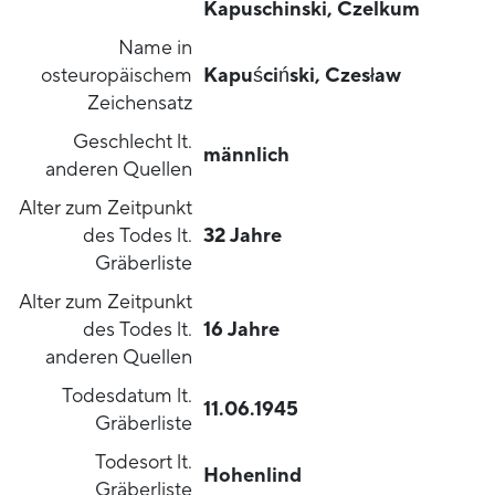
Kapuschinski, Czelkum
Name in
osteuropäischem
Kapuściński, Czesław
Zeichensatz
Geschlecht lt.
männlich
anderen Quellen
Alter zum Zeitpunkt
des Todes lt.
32 Jahre
Gräberliste
Alter zum Zeitpunkt
des Todes lt.
16 Jahre
anderen Quellen
Todesdatum lt.
11.06.1945
Gräberliste
Todesort lt.
Hohenlind
Gräberliste