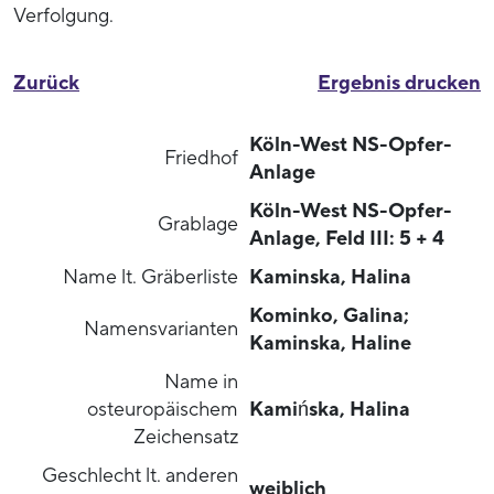
Verfolgung.
Zurück
Ergebnis drucken
Köln-West NS-Opfer-
Friedhof
Anlage
Köln-West NS-Opfer-
Grablage
Anlage, Feld III: 5 + 4
Name lt. Gräberliste
Kaminska, Halina
Kominko, Galina;
Namensvarianten
Kaminska, Haline
Name in
osteuropäischem
Kamińska, Halina
Zeichensatz
Geschlecht lt. anderen
weiblich