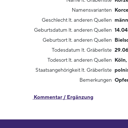
Name lt. Gräberliste
Korze
Namensvarianten
Korce
Geschlecht lt. anderen Quellen
männ
Geburtsdatum lt. anderen Quellen
14.04
Geburtsort lt. anderen Quellen
Biels
Todesdatum lt. Gräberliste
29.06
Todesort lt. anderen Quellen
Köln,
Staatsangehörigkeit lt. Gräberliste
polni
Bemerkungen
Opfer
Kommentar / Ergänzung