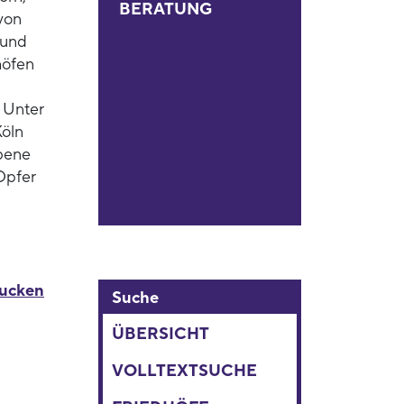
BERATUNG
von
 und
höfen
 Unter
Köln
bene
 Opfer
rucken
Suche
ÜBERSICHT
VOLLTEXTSUCHE