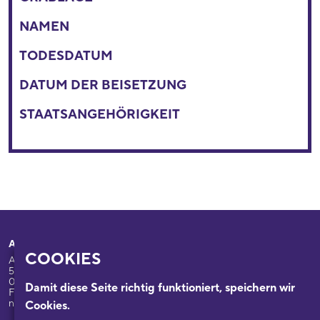
NAMEN
TODESDATUM
DATUM DER BEISETZUNG
STAATSANGEHÖRIGKEIT
Adresse
Ihr Besuch
COOKIES
Appellhofplatz 23-25
Ausstellungen
50667 Köln
Programm
0221/221-26332
Damit diese Seite richtig funktioniert, speichern wir
Führungen: 0221/2212-6331
Das Haus
nsdok@stadt-koeln.de
Cookies.
Forschung & Sammlungen