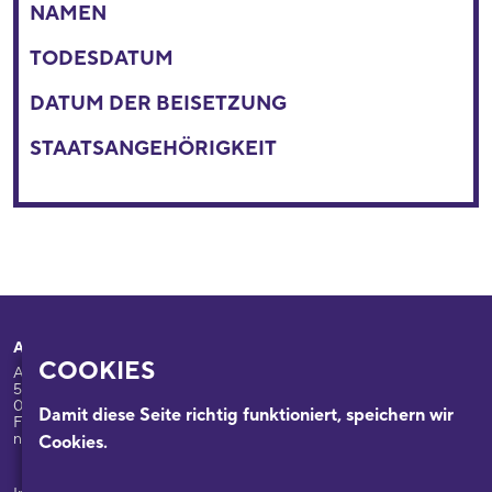
NAMEN
TODESDATUM
DATUM DER BEISETZUNG
STAATSANGEHÖRIGKEIT
Adresse
Ihr Besuch
COOKIES
Appellhofplatz 23-25
Ausstellungen
50667 Köln
Programm
0221/221-26332
Damit diese Seite richtig funktioniert, speichern wir
Führungen: 0221/2212-6331
Das Haus
nsdok@stadt-koeln.de
Cookies.
Forschung & Sammlungen
Beratung