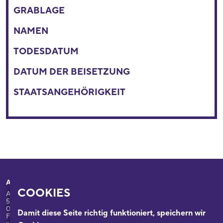
GRABLAGE
NAMEN
TODESDATUM
DATUM DER BEISETZUNG
STAATSANGEHÖRIGKEIT
Adresse
Ihr Besuch
COOKIES
Appellhofplatz 23-25
Ausstellungen
50667 Köln
Programm
0221/221-26332
Damit diese Seite richtig funktioniert, speichern wir
Führungen: 0221/2212-6331
Das Haus