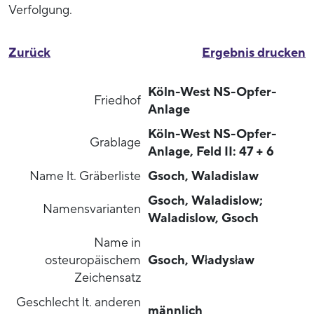
Verfolgung.
Zurück
Ergebnis drucken
Köln-West NS-Opfer-
Friedhof
Anlage
Köln-West NS-Opfer-
Grablage
Anlage, Feld II: 47 + 6
Name lt. Gräberliste
Gsoch, Waladislaw
Gsoch, Waladislow;
Namensvarianten
Waladislow, Gsoch
Name in
osteuropäischem
Gsoch, Władysław
Zeichensatz
Geschlecht lt. anderen
männlich