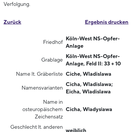
Verfolgung.
Zurück
Ergebnis drucken
Köln-West NS-Opfer-
Friedhof
Anlage
Köln-West NS-Opfer-
Grablage
Anlage, Feld II: 33 + 10
Name lt. Gräberliste
Ciche, Wladislawa
Cicha, Wladislawa;
Namensvarianten
Eicha, Wladislawa
Name in
osteuropäischem
Cicha, Władysława
Zeichensatz
Geschlecht lt. anderen
weiblich