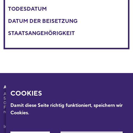
TODESDATUM
DATUM DER BEISETZUNG
STAATSANGEHÖRIGKEIT
Adresse
Ihr Besuch
COOKIES
Appellhofplatz 23-25
Ausstellungen
50667 Köln
Programm
0221/221-26332
Damit diese Seite richtig funktioniert, speichern wir
Führungen: 0221/2212-6331
Das Haus
nsdok@stadt-koeln.de
Cookies.
Forschung & Sammlungen
Beratung
Impressum / Datenschutz