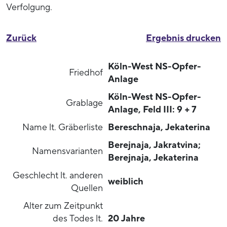
Verfolgung.
Zurück
Ergebnis drucken
Köln-West NS-Opfer-
Friedhof
Anlage
Köln-West NS-Opfer-
Grablage
Anlage, Feld III: 9 + 7
Name lt. Gräberliste
Bereschnaja, Jekaterina
Berejnaja, Jakratvina;
Namensvarianten
Berejnaja, Jekaterina
Geschlecht lt. anderen
weiblich
Quellen
Alter zum Zeitpunkt
des Todes lt.
20 Jahre