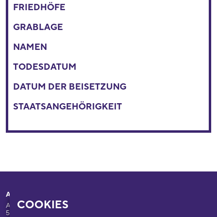
FRIEDHÖFE
GRABLAGE
NAMEN
TODESDATUM
DATUM DER BEISETZUNG
STAATSANGEHÖRIGKEIT
Adresse
Ihr Besuch
COOKIES
Appellhofplatz 23-25
Ausstellungen
50667 Köln