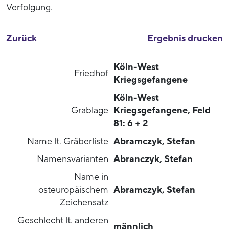
Verfolgung.
Zurück
Ergebnis drucken
Köln-West
Friedhof
Kriegsgefangene
Köln-West
Grablage
Kriegsgefangene, Feld
81: 6 + 2
Name lt. Gräberliste
Abramczyk, Stefan
Namensvarianten
Abranczyk, Stefan
Name in
osteuropäischem
Abramczyk, Stefan
Zeichensatz
Geschlecht lt. anderen
männlich