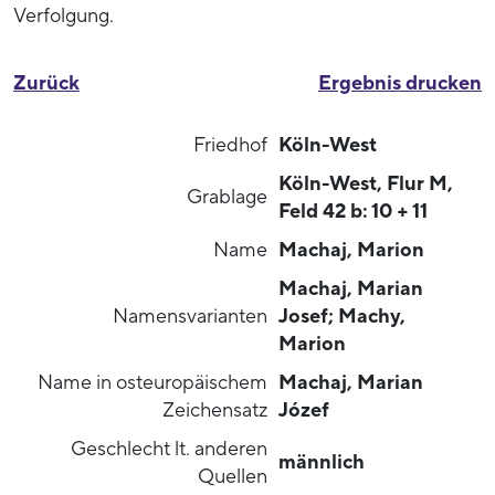
Verfolgung.
Zurück
Ergebnis drucken
Friedhof
Köln-West
Köln-West, Flur M,
Grablage
Feld 42 b: 10 + 11
Name
Machaj, Marion
Machaj, Marian
Namensvarianten
Josef; Machy,
Marion
Name in osteuropäischem
Machaj, Marian
Zeichensatz
Józef
Geschlecht lt. anderen
männlich
Quellen