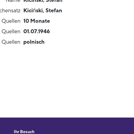
Name
Kicinski, Stefan
chensatz
Kiciński, Stefan
n Quellen
10 Monate
n Quellen
01.07.1946
n Quellen
polnisch
Ihr Besuch