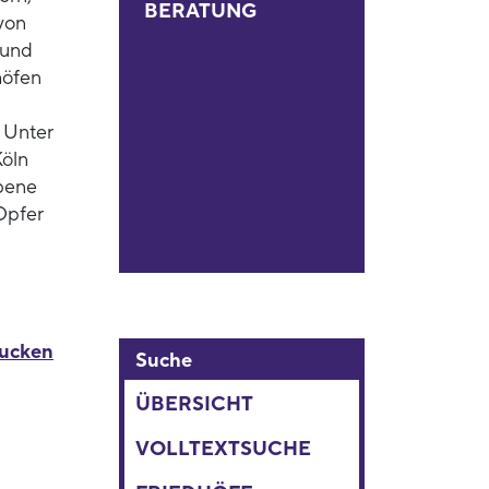
BERATUNG
von
 und
höfen
 Unter
Köln
bene
 Opfer
rucken
Suche
ÜBERSICHT
VOLLTEXTSUCHE