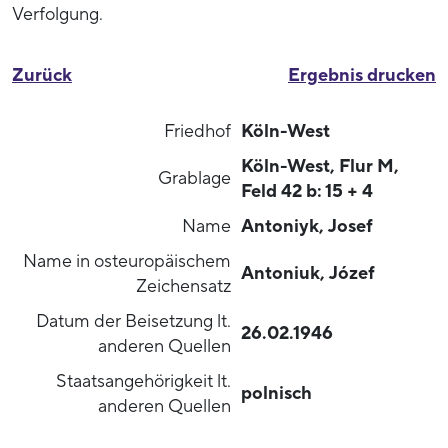
Verfolgung.
Zurück
Ergebnis drucken
Friedhof
Köln-West
Köln-West, Flur M,
Grablage
Feld 42 b: 15 + 4
Name
Antoniyk, Josef
Name in osteuropäischem
Antoniuk, Józef
Zeichensatz
Datum der Beisetzung lt.
26.02.1946
anderen Quellen
Staatsangehörigkeit lt.
polnisch
anderen Quellen