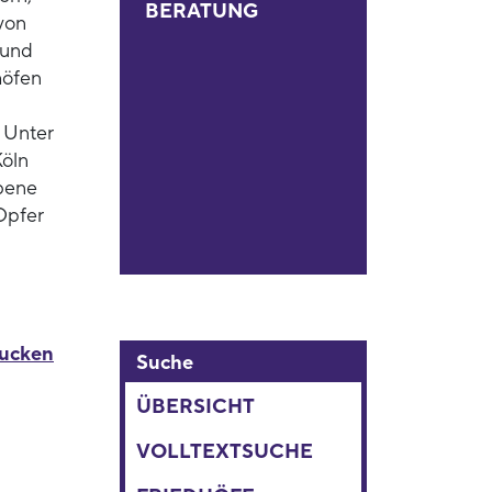
BERATUNG
von
 und
höfen
 Unter
Köln
bene
 Opfer
rucken
Suche
ÜBERSICHT
VOLLTEXTSUCHE