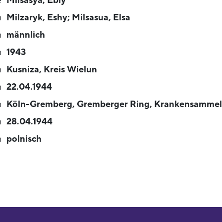
e
Milsasya, Ebly
n
Milzaryk, Eshy; Milsasua, Elsa
n
männlich
n
1943
n
Kusniza, Kreis Wielun
n
22.04.1944
n
Köln-Gremberg, Gremberger Ring, Krankensammel
n
28.04.1944
n
polnisch