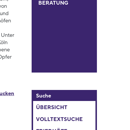
BERATUNG
von
 und
höfen
 Unter
Köln
bene
 Opfer
rucken
Suche
ÜBERSICHT
VOLLTEXTSUCHE