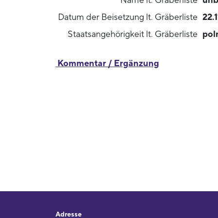
Name lt. Gräberliste
unb
Datum der Beisetzung lt. Gräberliste
22.
Staatsangehörigkeit lt. Gräberliste
pol
Kommentar / Ergänzung
Adresse