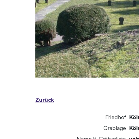
Zurück
Friedhof
Köl
Grablage
Köl