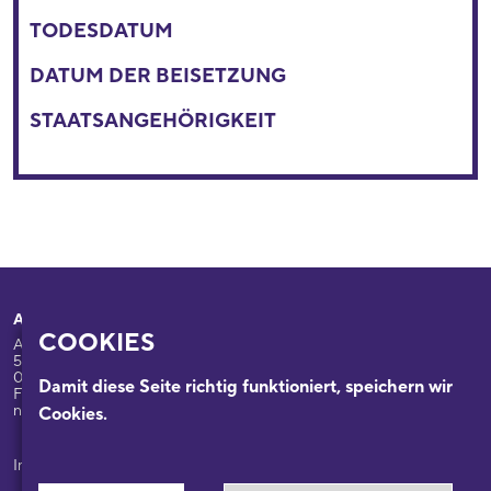
TODESDATUM
DATUM DER BEISETZUNG
STAATSANGEHÖRIGKEIT
Adresse
Ihr Besuch
COOKIES
Appellhofplatz 23-25
Ausstellungen
50667 Köln
Programm
0221/221-26332
Damit diese Seite richtig funktioniert, speichern wir
Führungen: 0221/2212-6331
Das Haus
nsdok@stadt-koeln.de
Cookies.
Forschung & Sammlungen
Beratung
Impressum / Datenschutz