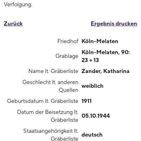
Verfolgung.
Zurück
Ergebnis drucken
Friedhof
Köln-Melaten
Köln-Melaten, 90:
Grablage
23 + 13
Name lt. Gräberliste
Zander, Katharina
Geschlecht lt. anderen
weiblich
Quellen
Geburtsdatum lt. Gräberliste
1911
Datum der Beisetzung lt.
05.10.1944
Gräberliste
Staatsangehörigkeit lt.
deutsch
Gräberliste