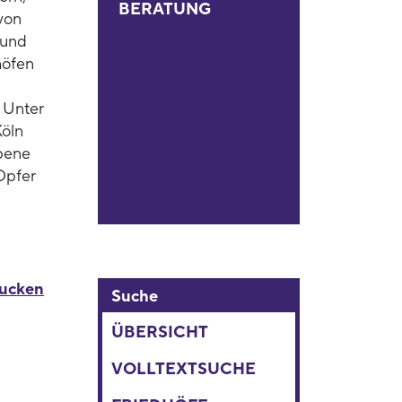
BERATUNG
von
 und
höfen
 Unter
Köln
bene
 Opfer
rucken
Suche
ÜBERSICHT
VOLLTEXTSUCHE