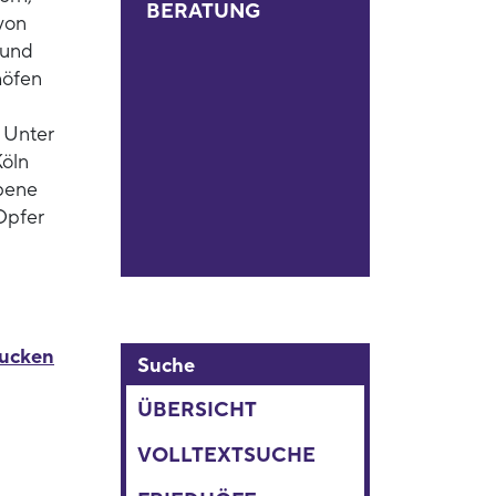
BERATUNG
von
 und
höfen
 Unter
Köln
bene
 Opfer
rucken
Suche
ÜBERSICHT
VOLLTEXTSUCHE