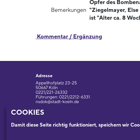
Opfer des Bombenan
Bemerkungen
"Ziegelmayer, Else
ist "Alter ca. 8 W
Kommentar / Ergänzung
Adresse
Appellhofplatz 23-25
50667 Köln
0221/221-26332
Führungen: 0221/2212-6331
nsdok@stadt-koeln.de
COOKIES
Impressum / Datenschutz
Damit diese Seite richtig funktioniert, speichern wir Coo
Ein Museum der