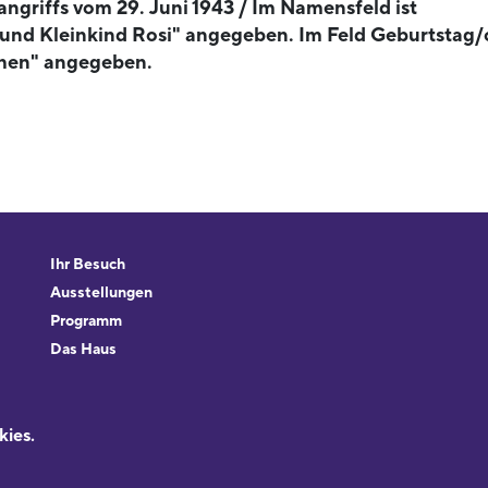
griffs vom 29. Juni 1943 / Im Namensfeld ist
 und Kleinkind Rosi" angegeben. Im Feld Geburtstag/
ochen" angegeben.
Ihr Besuch
Ausstellungen
Programm
Das Haus
Forschung & Sammlungen
Beratung
kies.