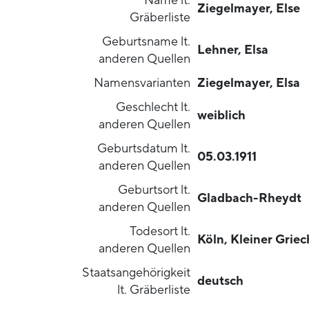
Name lt.
Ziegelmayer, Else
Gräberliste
Geburtsname lt.
Lehner, Elsa
anderen Quellen
Namensvarianten
Ziegelmayer, Elsa
Geschlecht lt.
weiblich
anderen Quellen
Geburtsdatum lt.
05.03.1911
anderen Quellen
Geburtsort lt.
Gladbach-Rheydt
anderen Quellen
Todesort lt.
Köln, Kleiner Grie
anderen Quellen
Staatsangehörigkeit
deutsch
lt. Gräberliste