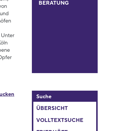
BERATUNG
von
 und
höfen
 Unter
Köln
bene
 Opfer
rucken
Suche
ÜBERSICHT
VOLLTEXTSUCHE