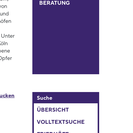
BERATUNG
von
 und
höfen
 Unter
Köln
bene
 Opfer
rucken
Suche
ÜBERSICHT
VOLLTEXTSUCHE