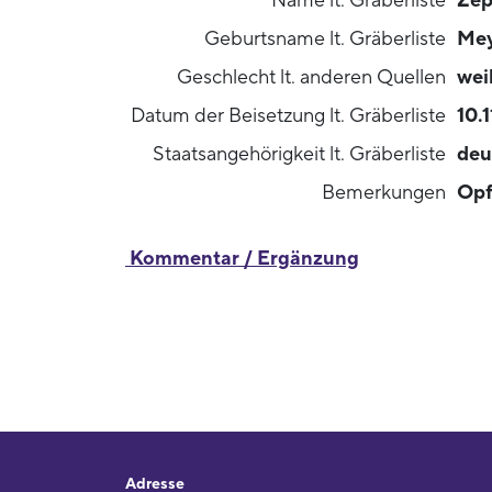
Name lt. Gräberliste
Zep
Geburtsname lt. Gräberliste
Mey
Geschlecht lt. anderen Quellen
wei
Datum der Beisetzung lt. Gräberliste
10.
Staatsangehörigkeit lt. Gräberliste
deu
Bemerkungen
Opf
Kommentar / Ergänzung
Adresse