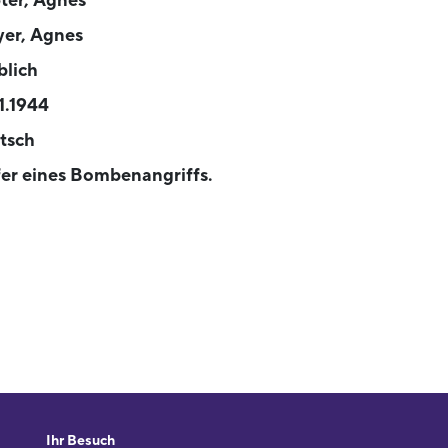
ter, Agnes
er, Agnes
blich
11.1944
tsch
er eines Bombenangriffs.
Ihr Besuch