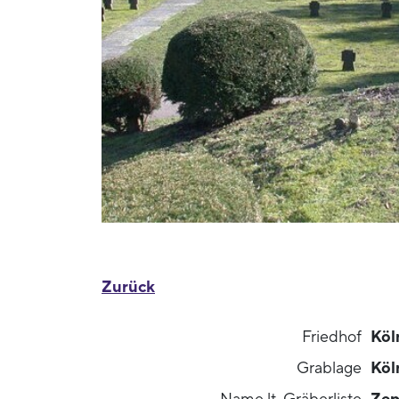
Zurück
Friedhof
Köl
Grablage
Köl