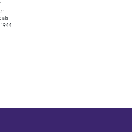
r
er
 als
 1944