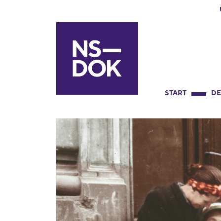
START
DE