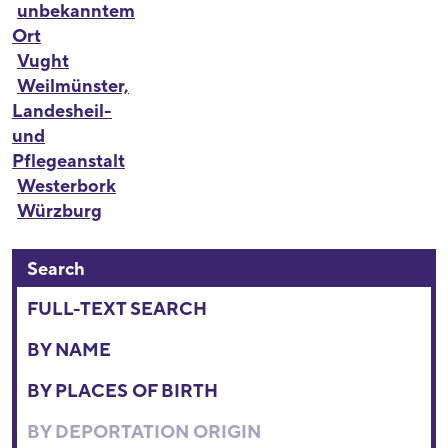
unbekanntem
Ort
Vught
Weilmünster,
Landesheil-
und
Pflegeanstalt
Westerbork
Würzburg
Search
FULL-TEXT SEARCH
BY NAME
BY PLACES OF BIRTH
BY DEPORTATION ORIGIN