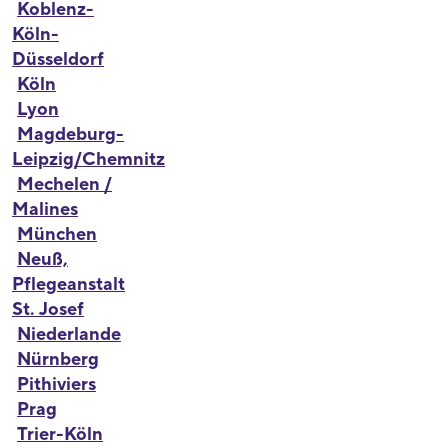
Koblenz-
Köln-
Düsseldorf
Köln
Lyon
Magdeburg-
Leipzig/Chemnitz
Mechelen /
Malines
München
Neuß,
Pflegeanstalt
St. Josef
Niederlande
Nürnberg
Pithiviers
Prag
Trier-Köln