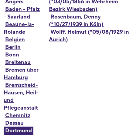
Angers
(*03/05/1866 in Wehrheim
Baden - Pfalz
Bezirk Wiesbaden)
- Saarland
Rosenbaum, Denny
Beaune-la-
(*10/27/1939 in Köln)
Rolande
Wolff, Helmut (*05/08/1929 in
Belgien
Aurich)
Berlin
Bonn
Breitenau
Bremen über
Hamburg
Bremscheid-
Hausen, Heil-
und
Pflegeanstalt
Chemnitz
Dessau
Dortmund