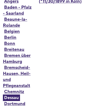
Angers
(*11/30/1899 in Köln)
Baden - Pfalz
- Saarland
Beaune-la-
Rolande
Belgien
Berlin
Bonn
Breitenau
Bremen über
Hamburg
Bremscheid-
Hausen, Heil-
und
Pflegeanstalt
Chemnitz
Dessau
Dortmund