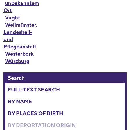
unbekanntem
Ort
Vught
Weilmünster,
Landesheil-
und
Pflegeanstalt
Westerbork
Würzburg
Search
FULL-TEXT SEARCH
BY NAME
BY PLACES OF BIRTH
BY DEPORTATION ORIGIN