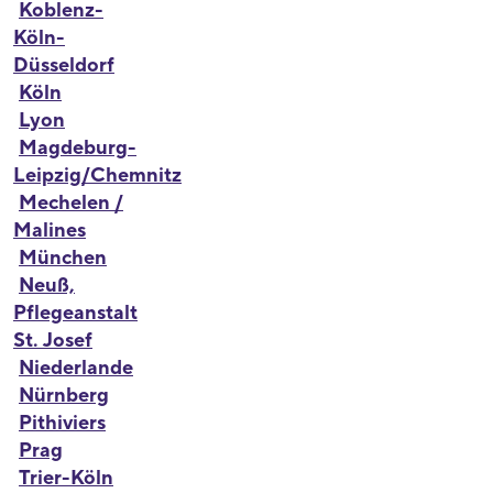
Koblenz-
Köln-
Düsseldorf
Köln
Lyon
Magdeburg-
Leipzig/Chemnitz
Mechelen /
Malines
München
Neuß,
Pflegeanstalt
St. Josef
Niederlande
Nürnberg
Pithiviers
Prag
Trier-Köln